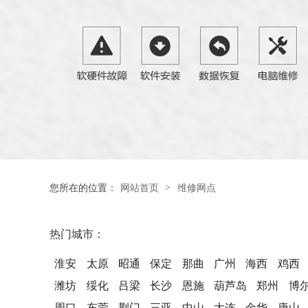
>
您所在的位置：
网站首页
维修网点
热门城市：
淮安
太原
昭通
保定
那曲
广州
海西
鸡西
潍坊
绥化
吕梁
长沙
恩施
葫芦岛
郑州
博
周口
东莞
荆门
三亚
中山
大连
金华
唐山