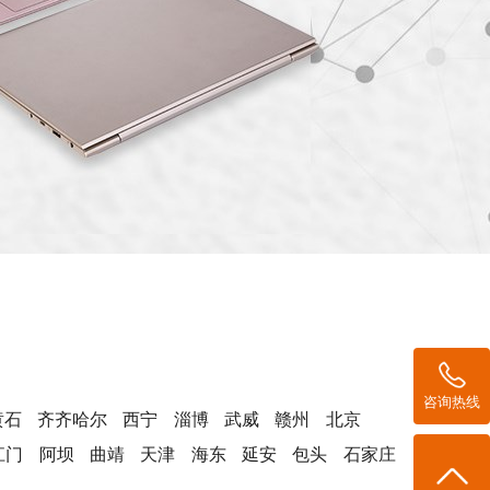
咨询热线
黄石
齐齐哈尔
西宁
淄博
武威
赣州
北京
江门
阿坝
曲靖
天津
海东
延安
包头
石家庄