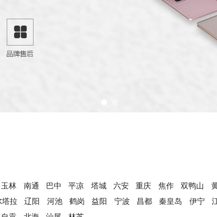
玉林
南通
巴中
平凉
塔城
六安
重庆
焦作
双鸭山
尔塔拉
辽阳
河池
鹤岗
益阳
宁波
昌都
秦皇岛
伊宁
自贡
北海
汕尾
林芝