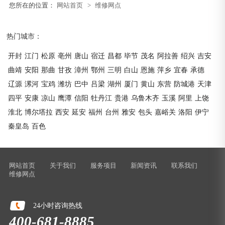
您所在的位置：
网站首页
>
维修网点
热门城市：
开封
江门
松原
亳州
唐山
宿迁
昌都
毕节
茂名
阿拉善
绍兴
吉安
曲靖
安阳
那曲
甘孜
漳州
鄂州
三明
白山
恩施
萍乡
宜春
承德
辽源
漯河
宝鸡
潍坊
巴中
吕梁
湖州
厦门
黄山
东营
防城港
天津
四平
安康
凉山
鹰潭
信阳
牡丹江
贵港
乌鲁木齐
玉溪
阿里
上饶
淮北
博尔塔拉
西安
延安
福州
台州
雅安
包头
嘉峪关
洛阳
伊宁
秦皇岛
百色
网站首页
关于我们
服务项目
新闻资讯
联系我们
维修网点
24小时咨询热线
400-681-8885