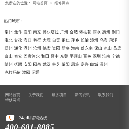
您所在的位置：
网站首页
>
维修网点
热门城市：
常州
焦作
襄阳
南充
博尔塔拉
广州
合肥
攀枝花
丽水
惠州
荆门
淮北
甘孜
海口
鹤壁
大理
自贡
铜仁
萍乡
长治
漳州
乌海
菏泽
郑州
通化
湖州
沧州
德宏
资阳
新乡
海南
黔东南
保山
凉山
吕梁
白山
泰安
巴彦淖尔
和田
晋中
东莞
平顶山
百色
深圳
淮南
宁德
随州
抚顺
安阳
阳泉
武汉
林芝
绵阳
恩施
嘉兴
白城
温州
克拉玛依
濮阳
昭通
网站首页
关于我们
服务项目
新闻资讯
联系我们
维修网点
24小时咨询热线
400-681-8885