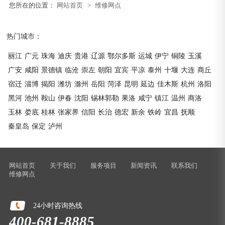
您所在的位置：
网站首页
>
维修网点
热门城市：
丽江
广元
珠海
迪庆
贵港
辽源
鄂尔多斯
运城
伊宁
铜陵
玉溪
广安
咸阳
景德镇
临沧
崇左
朝阳
宜宾
平凉
泰州
十堰
大连
商丘
宿迁
淄博
揭阳
潍坊
滁州
岳阳
菏泽
昆明
延边
佳木斯
杭州
洛阳
黑河
池州
鞍山
伊春
沈阳
锡林郭勒
果洛
咸宁
镇江
温州
商洛
玉林
娄底
桂林
张家界
信阳
长治
德宏
新余
铁岭
宜昌
抚顺
秦皇岛
保定
泸州
网站首页
关于我们
服务项目
新闻资讯
联系我们
维修网点
24小时咨询热线
400-681-8885