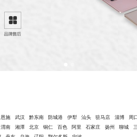
恩施
武汉
黔东南
防城港
伊犁
汕头
驻马店
淄博
周
渭南
湘潭
北京
铜仁
百色
阿里
石家庄
扬州
聊城
郸
丹东
乌海
辽阳
鄂尔多斯
宁波