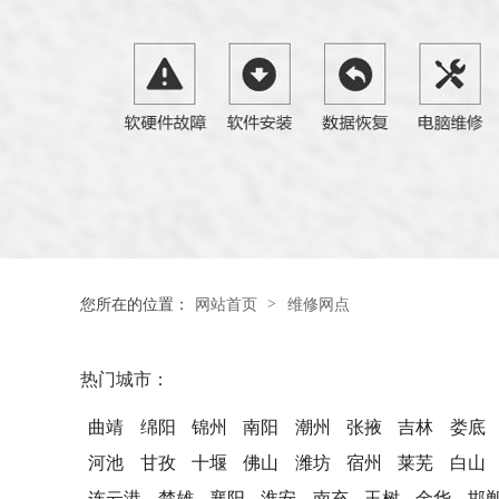
>
您所在的位置：
网站首页
维修网点
热门城市：
曲靖
绵阳
锦州
南阳
潮州
张掖
吉林
娄底
河池
甘孜
十堰
佛山
潍坊
宿州
莱芜
白山
连云港
楚雄
襄阳
淮安
南充
玉树
金华
邯