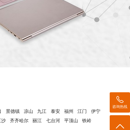
咨询热线
口
景德镇
凉山
九江
泰安
福州
江门
伊宁
三沙
齐齐哈尔
丽江
七台河
平顶山
铁岭