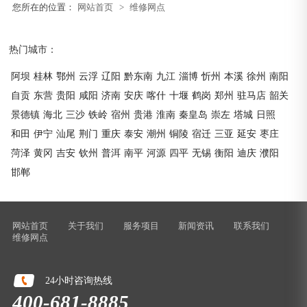
您所在的位置：
网站首页
>
维修网点
热门城市：
阿坝
桂林
鄂州
云浮
辽阳
黔东南
九江
淄博
忻州
本溪
徐州
南阳
自贡
东营
贵阳
咸阳
济南
安庆
喀什
十堰
鹤岗
郑州
驻马店
韶关
景德镇
海北
三沙
铁岭
宿州
贵港
淮南
秦皇岛
崇左
塔城
日照
和田
伊宁
汕尾
荆门
重庆
泰安
潮州
铜陵
宿迁
三亚
延安
枣庄
菏泽
黄冈
吉安
钦州
普洱
南平
河源
四平
无锡
衡阳
迪庆
濮阳
邯郸
网站首页
关于我们
服务项目
新闻资讯
联系我们
维修网点
24小时咨询热线
400-681-8885