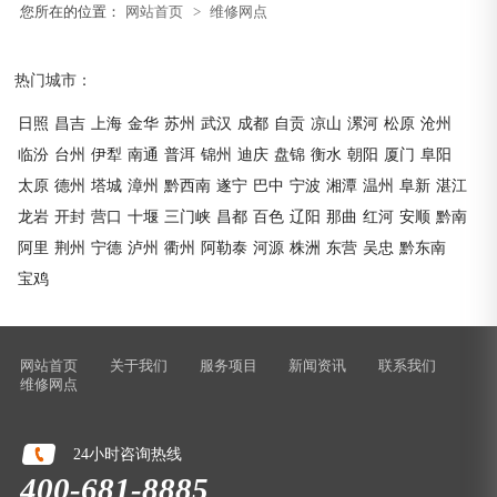
您所在的位置：
网站首页
>
维修网点
热门城市：
日照
昌吉
上海
金华
苏州
武汉
成都
自贡
凉山
漯河
松原
沧州
临汾
台州
伊犁
南通
普洱
锦州
迪庆
盘锦
衡水
朝阳
厦门
阜阳
太原
德州
塔城
漳州
黔西南
遂宁
巴中
宁波
湘潭
温州
阜新
湛江
龙岩
开封
营口
十堰
三门峡
昌都
百色
辽阳
那曲
红河
安顺
黔南
阿里
荆州
宁德
泸州
衢州
阿勒泰
河源
株洲
东营
吴忠
黔东南
宝鸡
网站首页
关于我们
服务项目
新闻资讯
联系我们
维修网点
24小时咨询热线
400-681-8885