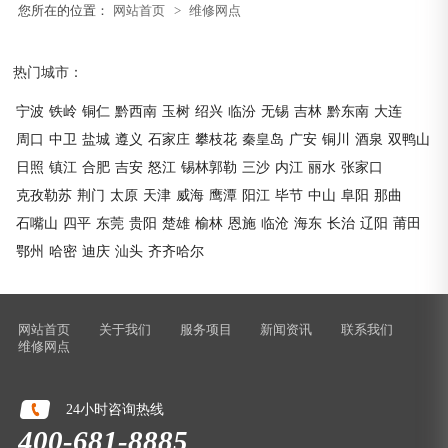
您所在的位置：
网站首页
>
维修网点
热门城市：
宁波
铁岭
铜仁
黔西南
玉树
绍兴
临汾
无锡
吉林
黔东南
大连
周口
中卫
盐城
遵义
石家庄
攀枝花
秦皇岛
广安
铜川
酒泉
双鸭山
日照
镇江
合肥
吉安
怒江
锡林郭勒
三沙
内江
丽水
张家口
克孜勒苏
荆门
太原
天津
威海
鹰潭
阳江
毕节
中山
阜阳
那曲
石嘴山
四平
东莞
贵阳
楚雄
榆林
恩施
临沧
海东
长治
辽阳
莆田
鄂州
哈密
迪庆
汕头
齐齐哈尔
网站首页
关于我们
服务项目
新闻资讯
联系我们
维修网点
24小时咨询热线
400-681-8885