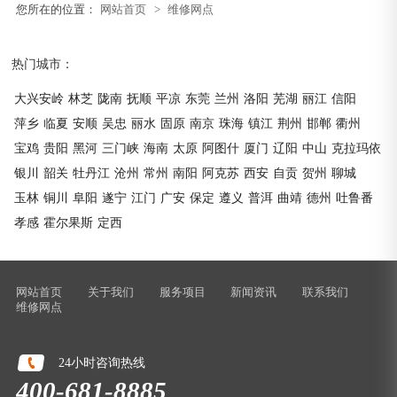
您所在的位置：
网站首页
>
维修网点
热门城市：
大兴安岭
林芝
陇南
抚顺
平凉
东莞
兰州
洛阳
芜湖
丽江
信阳
萍乡
临夏
安顺
吴忠
丽水
固原
南京
珠海
镇江
荆州
邯郸
衢州
宝鸡
贵阳
黑河
三门峡
海南
太原
阿图什
厦门
辽阳
中山
克拉玛依
银川
韶关
牡丹江
沧州
常州
南阳
阿克苏
西安
自贡
贺州
聊城
玉林
铜川
阜阳
遂宁
江门
广安
保定
遵义
普洱
曲靖
德州
吐鲁番
孝感
霍尔果斯
定西
网站首页
关于我们
服务项目
新闻资讯
联系我们
维修网点
24小时咨询热线
400-681-8885