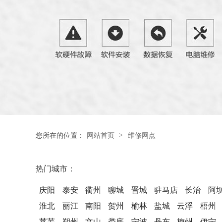
>
您所在的位置：
网站首页
维修网点
热门城市：
庆阳
泰安
衢州
聊城
晋城
驻马店
长治
阿
淮北
丽江
南阳
贺州
榆林
盐城
云浮
梧州
莱芜
朔州
文山
娄底
宁波
丹东
梅州
伊宁