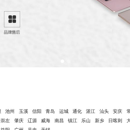
坝
池州
玉溪
信阳
青岛
运城
通化
湛江
汕头
安庆
崇左
肇庆
辽源
威海
南昌
镇江
乐山
新乡
日喀则
益阳
广州
吴忠
无锡