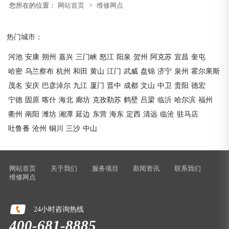
您所在的位置：
网站首页
>
维修网点
热门城市：
河池
安康
朔州
嘉兴
三门峡
怒江
阳泉
贺州
阿克苏
宜昌
奎屯
哈密
乌兰察布
杭州
和田
黄山
江门
武威
盘锦
济宁
泉州
霍尔果斯
茂名
安庆
巴彦淖尔
九江
厦门
晋中
成都
文山
中卫
贵阳
德宏
宁德
固原
喀什
海北
廊坊
克孜勒苏
鹤壁
吕梁
临沂
哈尔滨
福州
衢州
南阳
潍坊
湘潭
延边
东营
海东
定西
清远
临沧
驻马店
吐鲁番
沧州
铜川
三沙
中山
网站首页
关于我们
服务项目
新闻资讯
联系我们
维修网点
24小时咨询热线
400-681-8885