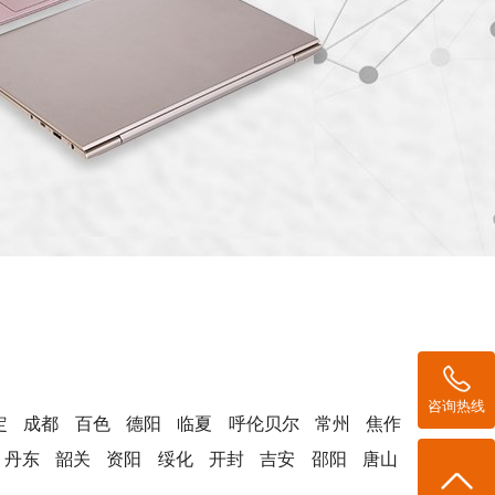
咨询热线
定
成都
百色
德阳
临夏
呼伦贝尔
常州
焦作
丹东
韶关
资阳
绥化
开封
吉安
邵阳
唐山