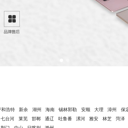
呼和浩特
新余
湖州
海南
锡林郭勒
安顺
大理
漳州
保
七台河
莱芜
邯郸
通辽
吐鲁番
漯河
雅安
林芝
菏泽
荆门
中山
日喀则
滁州