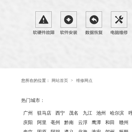
>
您所在的位置：
网站首页
维修网点
热门城市：
广州
驻马店
西宁
茂名
九江
池州
哈尔滨
庆阳
阿里
亳州
黔南
云浮
鹰潭
和田
赣州
奎屯
固原
阿坝
遵义
北海
淮安
贺州
抚顺