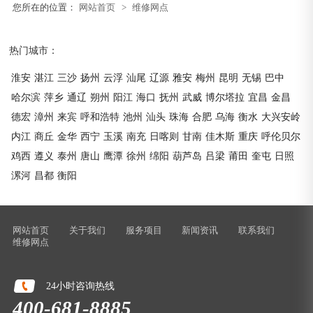
您所在的位置：
网站首页
>
维修网点
热门城市：
淮安
湛江
三沙
扬州
云浮
汕尾
辽源
雅安
梅州
昆明
无锡
巴中
哈尔滨
萍乡
通辽
朔州
阳江
海口
抚州
武威
博尔塔拉
宜昌
金昌
德宏
漳州
来宾
呼和浩特
池州
汕头
珠海
合肥
乌海
衡水
大兴安岭
内江
商丘
金华
西宁
玉溪
南充
日喀则
甘南
佳木斯
重庆
呼伦贝尔
鸡西
遵义
泰州
唐山
鹰潭
徐州
绵阳
葫芦岛
吕梁
莆田
奎屯
日照
漯河
昌都
衡阳
网站首页
关于我们
服务项目
新闻资讯
联系我们
维修网点
24小时咨询热线
400-681-8885