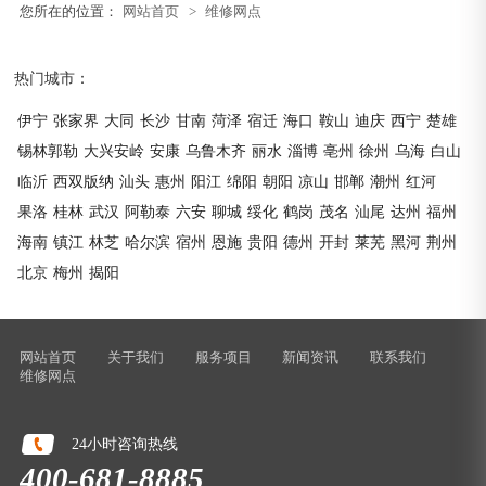
您所在的位置：
网站首页
>
维修网点
热门城市：
伊宁
张家界
大同
长沙
甘南
菏泽
宿迁
海口
鞍山
迪庆
西宁
楚雄
锡林郭勒
大兴安岭
安康
乌鲁木齐
丽水
淄博
亳州
徐州
乌海
白山
临沂
西双版纳
汕头
惠州
阳江
绵阳
朝阳
凉山
邯郸
潮州
红河
果洛
桂林
武汉
阿勒泰
六安
聊城
绥化
鹤岗
茂名
汕尾
达州
福州
海南
镇江
林芝
哈尔滨
宿州
恩施
贵阳
德州
开封
莱芜
黑河
荆州
北京
梅州
揭阳
网站首页
关于我们
服务项目
新闻资讯
联系我们
维修网点
24小时咨询热线
400-681-8885