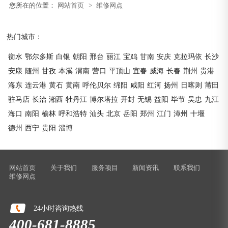
您所在的位置：
网站首页
>
维修网点
热门城市：
衡水
鄂尔多斯
白银
朝阳
邢台
丽江
宝鸡
甘南
安庆
克拉玛依
长沙
安康
随州
甘孜
本溪
渭南
营口
平顶山
宜春
威海
长春
荆州
贵港
海东
连云港
黄石
黄南
呼伦贝尔
绵阳
咸阳
红河
扬州
日喀则
莆田
驻马店
长治
湘西
牡丹江
博尔塔拉
开封
无锡
益阳
毕节
吴忠
九江
海口
南阳
榆林
呼和浩特
汕头
北京
岳阳
郑州
江门
漳州
十堰
德州
西宁
贵阳
淄博
网站首页
关于我们
服务项目
新闻资讯
联系我们
维修网点
24小时咨询热线
400-681-8885