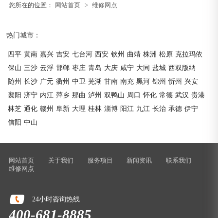
您所在的位置：
网站首页
>
维修网点
热门城市：
四平
黄南
嘉兴
吉安
七台河
西安
钦州
曲靖
株洲
松原
克拉玛依
保山
三沙
云浮
邯郸
枣庄
青岛
大庆
咸宁
大同
盐城
西双版纳
随州
长沙
广元
衢州
中卫
芜湖
甘南
南充
黑河
锦州
忻州
兴安
襄阳
济宁
内江
萍乡
那曲
泸州
双鸭山
周口
怀化
常德
武汉
贵港
林芝
通化
赣州
阜新
大理
桂林
淄博
阳江
九江
长治
承德
伊宁
信阳
中山
网站首页
关于我们
服务项目
新闻资讯
联系我们
维修网点
24小时咨询热线
400-681-8885