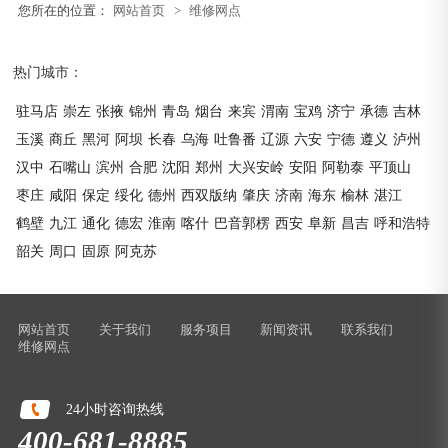
您所在的位置：
网站首页
>
维修网点
热门城市：
驻马店
崇左
张掖
锦州
青岛
烟台
来宾
渭南
宝鸡
济宁
承德
吉林
玉溪
商丘
黑河
阿坝
长春
乌海
吐鲁番
辽源
六安
宁德
遵义
泸州
汉中
石嘴山
滨州
合肥
沈阳
郑州
大兴安岭
安阳
阿勒泰
平顶山
枣庄
咸阳
保定
绥化
德州
西双版纳
肇庆
济南
海东
榆林
湛江
鹤壁
九江
通化
德宏
淮南
喀什
巴音郭楞
西安
阜新
昌吉
呼和浩特
韶关
周口
固原
阿克苏
网站首页
关于我们
服务项目
新闻资讯
联系我们
维修网点
24小时咨询热线
400-681-8885