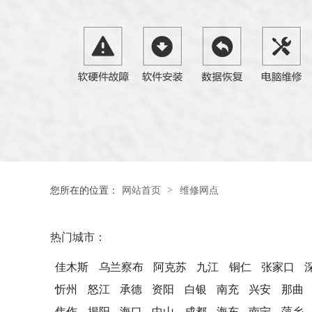
>
您所在的位置：
网站首页
维修网点
热门城市：
佳木斯
乌兰察布
阿克苏
九江
铜仁
张家口
忻州
怒江
承德
资阳
白银
南充
兴安
那曲
焦作
揭阳
海口
中山
成都
海东
南宁
萍乡