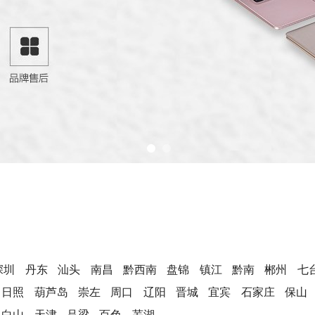
深圳
丹东
汕头
南昌
黔西南
盘锦
镇江
黔南
郴州
七
日照
葫芦岛
崇左
周口
辽阳
晋城
宜宾
石家庄
保山
白山
天津
吕梁
百色
芜湖