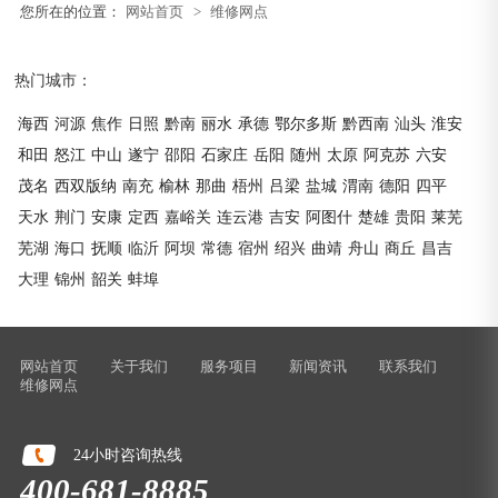
您所在的位置：
网站首页
>
维修网点
热门城市：
海西
河源
焦作
日照
黔南
丽水
承德
鄂尔多斯
黔西南
汕头
淮安
和田
怒江
中山
遂宁
邵阳
石家庄
岳阳
随州
太原
阿克苏
六安
茂名
西双版纳
南充
榆林
那曲
梧州
吕梁
盐城
渭南
德阳
四平
天水
荆门
安康
定西
嘉峪关
连云港
吉安
阿图什
楚雄
贵阳
莱芜
芜湖
海口
抚顺
临沂
阿坝
常德
宿州
绍兴
曲靖
舟山
商丘
昌吉
大理
锦州
韶关
蚌埠
网站首页
关于我们
服务项目
新闻资讯
联系我们
维修网点
24小时咨询热线
400-681-8885