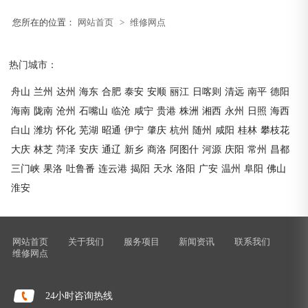
您所在的位置：
网站首页
>
维修网点
热门城市：
舟山
兰州
达州
海东
合肥
泰安
安顺
丽江
日喀则
清远
南平
德阳
海南
陇南
沧州
石嘴山
临沧
咸宁
贵港
株洲
湘西
永州
日照
海西
白山
潍坊
怀化
芜湖
昭通
伊宁
肇庆
杭州
随州
咸阳
桂林
攀枝花
大庆
林芝
菏泽
安庆
通辽
新乡
商洛
阿图什
河源
庆阳
常州
昌都
三门峡
果洛
吐鲁番
连云港
揭阳
天水
洛阳
广安
温州
阜阳
佛山
淮安
网站首页
关于我们
服务项目
新闻资讯
联系我们
维修网点
24小时咨询热线