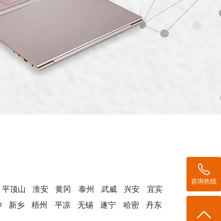
咨询热线
平顶山
淮安
黄冈
泰州
武威
兴安
宜宾
沙
新乡
梧州
平凉
无锡
遂宁
哈密
丹东