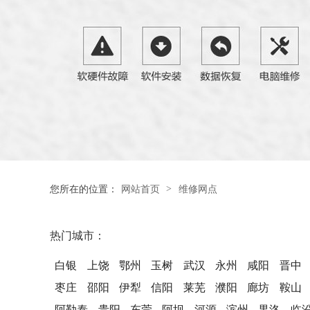
>
您所在的位置：
网站首页
维修网点
热门城市：
白银
上饶
鄂州
玉树
武汉
永州
咸阳
晋中
枣庄
邵阳
伊犁
信阳
莱芜
濮阳
廊坊
鞍山
阿勒泰
贵阳
东莞
阿坝
河源
滨州
果洛
临