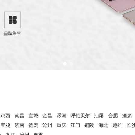
鸡西
南昌
宣城
金昌
漯河
呼伦贝尔
汕尾
合肥
酒泉
宝鸡
济南
德宏
沧州
重庆
江门
铜陵
海北
楚雄
长
汾
九江
漳州
自贡