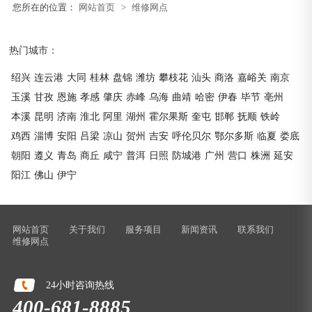
您所在的位置：
网站首页
>
维修网点
热门城市：
绍兴
连云港
大同
桂林
盘锦
潍坊
攀枝花
汕头
商洛
嘉峪关
南京
玉溪
甘孜
恩施
孝感
肇庆
赤峰
乌海
曲靖
哈密
伊春
毕节
亳州
本溪
昆明
济南
淮北
阿里
湖州
霍尔果斯
奎屯
邯郸
抚顺
铁岭
鸡西
淄博
安阳
吕梁
凉山
贺州
吉安
呼伦贝尔
鄂尔多斯
临夏
娄底
朝阳
遵义
青岛
商丘
咸宁
普洱
日照
防城港
广州
营口
株洲
延安
阳江
佛山
伊宁
网站首页
关于我们
服务项目
新闻资讯
联系我们
维修网点
24小时咨询热线
400-681-8885